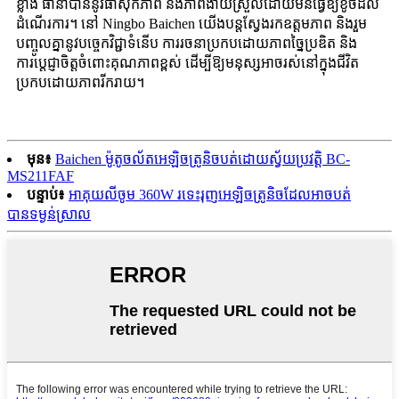
ខ្លាំង ធានាបាននូវផាសុកភាព និងភាពងាយស្រួលដោយមិនធ្វើឱ្យខូចដល់
ដំណើរការ។ នៅ Ningbo Baichen យើងបន្តស្វែងរកឧត្តមភាព និងរួម
បញ្ចូលគ្នានូវបច្ចេកវិជ្ជាទំនើប ការរចនាប្រកបដោយភាពច្នៃប្រឌិត និង
ការប្តេជ្ញាចិត្តចំពោះគុណភាពខ្ពស់ ដើម្បីឱ្យមនុស្សអាចរស់នៅក្នុងជីវិត
ប្រកបដោយភាពរីករាយ។
មុន៖
Baichen ម៉ូតូចល័តអេឡិចត្រូនិចបត់ដោយស្វ័យប្រវត្តិ BC-
MS211FAF
បន្ទាប់៖
អាគុយលីចូម 360W រទេះរុញអេឡិចត្រូនិចដែលអាចបត់
បានទម្ងន់ស្រាល