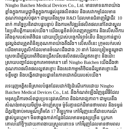
Ningbo Baichen Medical Devices Co., Ltd. មានមោទនភាពយ៉ាង
ខ្លាំងក្នុងការប្តេជ្ញាចិត្តក្នុងការផ្តល់នូវផលិតផល និងសេវាកម្មដែលមាន
គុណភាពខ្ពស់បំផុត។ ជាមួយនឹងក្រុម R&D ដែលមានជំនាញវិជ្ជាជីវៈ 10
នាក់ ការច្នៃប្រឌិតជាបន្តបន្ទាប់ និងការអភិវឌ្ឍន៍ផលិតផលនៅតែជាស្នូល
នៃប្រតិបត្តិការរបស់យើង។ យើងបន្តខិតខំបំពេញតម្រូវការ និងលើសពីការ
រំពឹងទុករបស់អតិថិជន ដោយប្រើប្រាស់បច្ចេកវិទ្យាទំនើប និងប្រកាន់ខ្ជាប់
នូវស្តង់ដារត្រួតពិនិត្យគុណភាពយ៉ាងតឹងរឹង។ លើសពីនេះ ក្រុមលក់របស់
យើងមានបុគ្គលិកដែលមានចំណេះដឹងជាង 20 នាក់ ដែលត្រៀមខ្លួនរួចជា
ស្រេចដើម្បីជួយអតិថិជនជ្រើសរើសផលិតផលដ៏ល្អឥតខ្ចោះ និងដោះ
ស្រាយបញ្ហាដែលពួកគេអាចមាន។ នៅ Ningbo Baichen យើងដឹងថា
គុណភាពផលិតផលល្អឥតខ្ចោះ និងសេវាកម្មអតិថិជនដ៏ល្អឥតខ្ចោះដើរ
ទន្ទឹមគ្នា និងបង្កើតជាមូលដ្ឋាននៃភាពជោគជ័យរបស់យើង។
រទេះរុញអគ្គិសនីស្រាលបំផុតដែលដាក់ឱ្យដំណើរការដោយ Ningbo
Baichen Medical Devices Co., Ltd. នឹងកំណត់ឡើងវិញនូវវិធីដែល
មនុស្សពិការចល័តជួបប្រទះនូវសេរីភាព និងឯករាជ្យភាព។ ជាមួយនឹង
សំណង់អាលុយមីញ៉ូម-ម៉ាញ៉េស្យូម ម៉ូទ័រគ្មានជក់ដ៏មានថាមពល និងទម្ងន់
ដ៏គួរឱ្យចាប់អារម្មណ៍ត្រឹមតែ 17 គីឡូក្រាម កៅអីរុញនេះគឺជាឧបករណ៍
ផ្លាស់ប្តូរហ្គេម។ មិនថាឆ្លងកាត់កន្លែងដែលមានមនុស្សច្រើន ឬរុករក
គោលដៅថ្មីៗដោយភាពងាយស្រួលនោះទេ កៅអីរុញដែលមានថាមពល