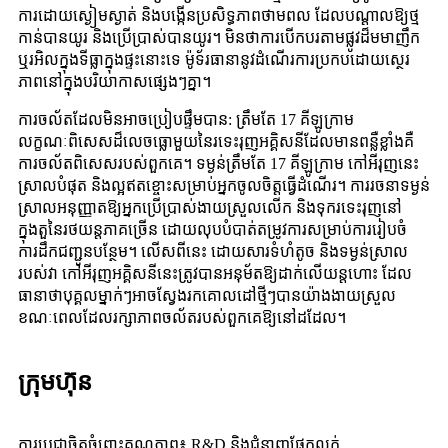
ការដោយស្ងៀមស្ងាត់ និងបង្កើនប្រសិទ្ធភាពថាមពល ដែលបណ្តាលឱ្យថ្ម
កាន់បានយូរ និងប្រើប្រាស់បានយូរ។ មិនថាការបើកបរតាមផ្លូវដ៏មមាញឹក
ឬរអិលក្នុងទីធ្លាក្នុងផ្ទះនោះទេ ម៉ូទ័រធានានូវដំណើរការប្រកបដោយស្ថេរ
ភាពនៅក្នុងបរិយាកាសផ្សេងៗគ្នា។
ការចល័តដែលមិនអាចប្រៀបផ្ទឹមបាន: ត្រឹមតែ 17 គីឡូក្រាម
លក្ខណៈពិសេសដ៏លេចធ្លោមួយនៃរទេះរុញអគ្គិសនីដែលមានពន្លឺខ្លាំងគឺ
ការចល័តពិសេសរបស់ពួកគេ។ ទម្ងន់ត្រឹមតែ 17 គីឡូក្រាម កៅអីរុញនេះ
ស្រាលបំផុត និងល្អឥតខ្ចោះសម្រាប់អ្នកចូលចិត្តធ្វើដំណើរ។ ការរចនាទម្ងន់
ស្រាលអនុញ្ញាតឱ្យអ្នកប្រើប្រាស់ងាយស្រួលលើក និងទុករទេះរុញនៅ
ក្នុងតួនៃរថយន្តភាគច្រើន ដោយលុបបំបាត់តម្រូវការសម្រាប់ការរៀបចំ
ការដឹកជញ្ជូនបន្ថែម។ លើសពីនេះ ដោយសារទំហំតូច និងទម្ងន់ស្រាល
របស់វា កៅអីរុញអគ្គិសនីនេះត្រូវបានអនុម័តឱ្យដាក់លើយន្តហោះ ដែល
ធានាថាបុគ្គលម្នាក់ៗអាចស្វែងរកគោលដៅថ្មីៗបានយ៉ាងងាយស្រួល
ខណៈពេលដែលរក្សាភាពចល័តរបស់ពួកគេឱ្យនៅដដែល។
ក្រុមហ៊ុន
ការប្តេជ្ញាចិត្តចំពោះគុណភាព៖ R&D និងជំនាញផ្នែកលក់