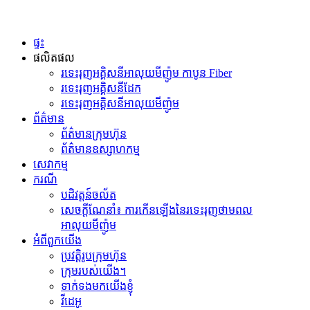
ផ្ទះ
ផលិតផល
រទេះរុញអគ្គិសនីអាលុយមីញ៉ូម កាបូន Fiber
រទេះរុញអគ្គិសនីដែក
រទេះរុញអគ្គិសនីអាលុយមីញ៉ូម
ព័ត៌មាន
ព័ត៌មានក្រុមហ៊ុន
ព័ត៌មានឧស្សាហកម្ម
សេវាកម្ម
ករណី
បដិវត្តន៍ចល័ត
សេចក្តីណែនាំ៖ ការកើនឡើងនៃរទេះរុញថាមពល
អាលុយមីញ៉ូម
អំពីពួកយើង
ប្រវត្តិរូបក្រុមហ៊ុន
ក្រុមរបស់យើង។
ទាក់ទងមកយើងខ្ញុំ
វីដេអូ