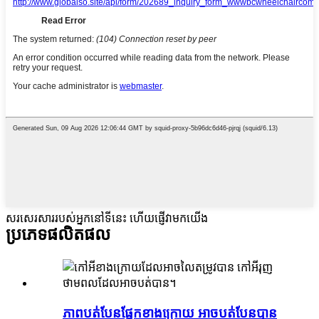
សរសេរសាររបស់អ្នកនៅទីនេះ ហើយផ្ញើវាមកយើង
ប្រភេទផលិតផល
ភាពបត់បែនផ្នែកខាងក្រោយ អាចបត់បែនបាន