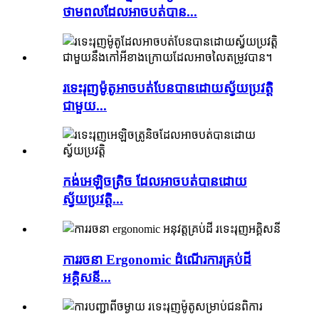
ថាមពលដែលអាចបត់បាន...
រទេះរុញម៉ូតូអាចបត់បែនបានដោយស្វ័យប្រវត្តិ
ជាមួយ...
កង់អេឡិចត្រិច ដែលអាចបត់បានដោយ
ស្វ័យប្រវត្តិ...
ការរចនា Ergonomic ដំណើរការគ្រប់ដី
អគ្គិសនី...