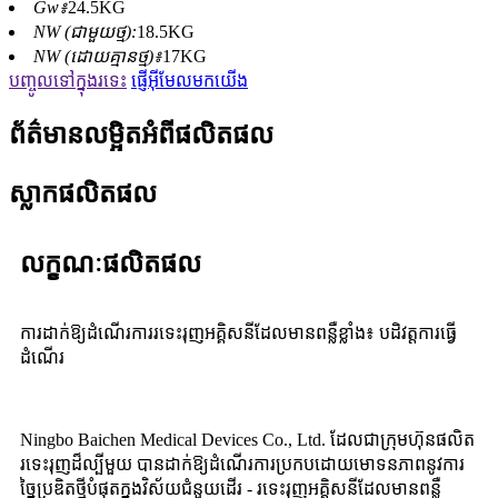
Gw៖
24.5KG
NW (ជាមួយថ្ម):
18.5KG
NW (ដោយគ្មានថ្ម)៖
17KG
បញ្ចូលទៅក្នុងរទេះ
ផ្ញើអ៊ីមែលមកយើង
ព័ត៌មានលម្អិតអំពីផលិតផល
ស្លាកផលិតផល
លក្ខណៈផលិតផល
ការដាក់ឱ្យដំណើរការរទេះរុញអគ្គិសនីដែលមានពន្លឺខ្លាំង៖ បដិវត្តការធ្វើ
ដំណើរ
Ningbo Baichen Medical Devices Co., Ltd. ដែលជាក្រុមហ៊ុនផលិត
រទេះរុញដ៏ល្បីមួយ បានដាក់ឱ្យដំណើរការប្រកបដោយមោទនភាពនូវការ
ច្នៃប្រឌិតថ្មីបំផុតក្នុងវិស័យជំនួយដើរ - រទេះរុញអគ្គិសនីដែលមានពន្លឺ