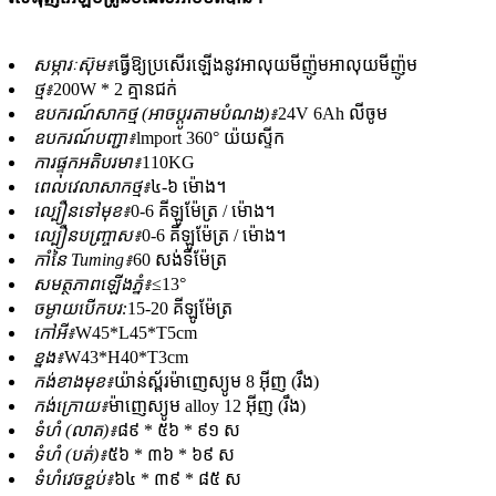
សម្ភារៈស៊ុម៖
ធ្វើឱ្យប្រសើរឡើងនូវអាលុយមីញ៉ូមអាលុយមីញ៉ូម
ថ្ម៖
200W * 2 គ្មានជក់
ឧបករណ៍សាកថ្ម (អាចប្ដូរតាមបំណង)៖
24V 6Ah លីចូម
ឧបករណ៍បញ្ជា៖
lmport 360° យ៉យស្ទីក
ការផ្ទុកអតិបរមា៖
110KG
ពេលវេលាសាកថ្ម៖
៤-៦ ម៉ោង។
ល្បឿនទៅមុខ៖
0-6 គីឡូម៉ែត្រ / ម៉ោង។
ល្បឿនបញ្ច្រាស៖
0-6 គីឡូម៉ែត្រ / ម៉ោង។
កាំនៃ Tuming៖
60 សង់ទីម៉ែត្រ
សមត្ថភាពឡើងភ្នំ៖
≤13°
ចម្ងាយបើកបរ:
15-20 គីឡូម៉ែត្រ
កៅអី៖
W45*L45*T5cm
ខ្នង៖
W43*H40*T3cm
កង់ខាងមុខ៖
យ៉ាន់ស្ព័រម៉ាញេស្យូម 8 អ៊ីញ (រឹង)
កង់ក្រោយ៖
ម៉ាញេស្យូម alloy 12 អ៊ីញ (រឹង)
ទំហំ (លាត)៖
៨៩ * ៥៦ * ៩១ ស
ទំហំ (បត់)៖
៥៦ * ៣៦ * ៦៩ ស
ទំហំវេចខ្ចប់៖
៦៤ * ៣៩ * ៨៥ ស