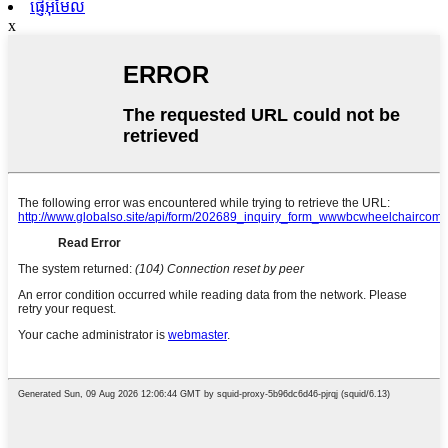
ផ្ញើអ៊ីមែល
x