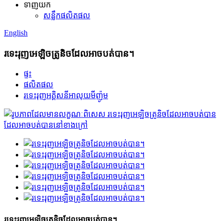
ទាញយក
សន្លឹកផលិតផល
English
រទេះរុញអេឡិចត្រូនិចដែលអាចបត់បាន។
ផ្ទះ
ផលិតផល
រទេះរុញអគ្គិសនីអាលុយមីញ៉ូម
រទេះរុញអេឡិចត្រូនិចដែលអាចបត់បាន។