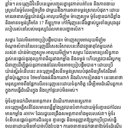
ខ្លាំង។ រទេះរុញដ៏ទំនើបនេះរួមបញ្ចូលគ្នានូវភាពបត់បែន និងភាពងាយ
ស្រួលនៃម៉ូទ័រអេឡិចត្រិច ជាមួយនឹងការរចនាទម្ងន់ស្រាលបំផុត។ ដោយ
មានរចនាសម្ព័ន្ធយ៉ាន់ស្ព័រ-អាលុយមីញ៉ូម ម៉ាញេស្យូម ម៉ូទ័រគ្មានជក់ដ៏ខ្លាំង
និងមានទម្ងន់ត្រឹមតែ 17 គីឡូក្រាម កៅអីរុញនេះនឹងផ្លាស់ប្តូរទាំងស្រុងនូវ
របៀបរស់នៅរបស់មនុស្សដែលមានបញ្ហាចល័ត។
សម្ភារៈដែលមិនអាចប្រៀបផ្ទឹមបាន៖ ម៉ាញេស្យូមអាលុយមីញ៉ូម
ចំណុចសំខាន់នៃរទេះរុញដ៏វិសេសវិសាលនេះគឺជាវត្ថុធាតុតែមួយគត់
របស់វា យ៉ាន់ម៉ាញេស្យូម-អាលុយមីញ៉ូម។ សម្ភារៈដែលមានប្រសិទ្ធភាព
ខ្ពស់នេះផ្តល់នូវតុល្យភាពដ៏ល្អរវាងកម្លាំង និងទម្ងន់ ហើយត្រូវបានវិស្វកម្ម
ជំនាញដើម្បីផ្តល់នូវភាពធន់ដែលមិនអាចប្រៀបផ្ទឹមបាន។ ដោយប្រើ
យ៉ាន់ស្ព័រទំនើបនេះ រទេះរុញអគ្គិសនីទម្ងន់ស្រាលបំផុតមិនត្រឹមតែរឹងមាំ
ខ្លាំងប៉ុណ្ណោះទេ ថែមទាំងធន់នឹងការពាក់ និងរហែកទៀតផង។ នេះធានាថា
មនុស្សអាចពឹងផ្អែកលើរទេះរុញនេះដោយទំនុកចិត្ត ដើម្បីអមដំណើរពួកគេ
ក្នុងការធ្វើដំណើរក្នុង និងក្រៅផ្ទះរាប់មិនអស់។
ម៉ូទ័រគ្មានជក់ដ៏មានអានុភាព៖ ដំណើរការមានស្ថេរភាព
រទេះរុញអគ្គិសនីដែលមានពន្លឺខ្លាំងត្រូវបានបំពាក់ដោយម៉ូទ័រគ្មានជក់ដែល
មានកម្លាំង 400W ដែលជួយពង្រឹងសមត្ថភាពទាំងមូលរបស់វា។ ម៉ូទ័រ
ទំនើបនេះផ្តល់នូវការជិះរលូន គ្មានថ្នេរ និងអនុញ្ញាតឱ្យអ្នកប្រើប្រាស់ធ្វើ
ចលនាដោយមិនចាំបាច់ប្រឹងប្រែង។ ការរចនាគ្មានជក់ធានាឱ្យម៉ូទ័រដំណើរ