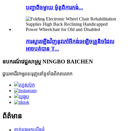
បញ្ជាពីចម្ងាយ ម៉ូតូពិការកង់...
ការស្តារឡើងវិញនូវកៅអីកង់អេឡិចត្រូនិចដែល
អាចបត់បាន T...
ឧបករណ៍វេជ្ជសាស្ត្រ NINGBO BAICHEN
ជួយអាជីវកម្មរទេះរុញនៅទូទាំងពិភពលោក
ព័ត៌មាន
ទាក់ទងមកយើងខ្ញុំ