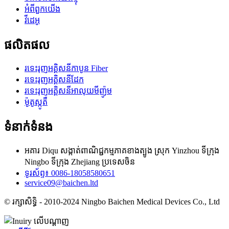
អំពីពួកយើង
វីដេអូ
ផលិតផល
រទេះរុញអគ្គិសនីកាបូន Fiber
រទេះរុញអគ្គិសនីដែក
រទេះរុញអគ្គិសនីអាលុយមីញ៉ូម
ម៉ូតូស្កូតឺ
ទំនាក់ទំនង
អគារ Diqu សង្កាត់ពាណិជ្ជកម្មភាគខាងត្បូង ស្រុក Yinzhou ទីក្រុង
Ningbo ទីក្រុង Zhejiang ប្រទេសចិន
ទូរស័ព្ទ៖ 0086-18058580651
service09@baichen.ltd
© រក្សាសិទ្ធិ - 2010-2024 Ningbo Baichen Medical Devices Co., Ltd