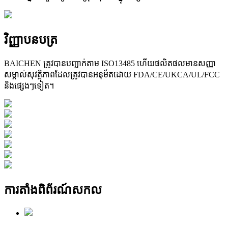
វិញ្ញាបនបត្រ
BAICHEN ត្រូវបានបញ្ជាក់តាម ISO13485 ហើយផលិតផលមានសញ្ញា
សម្គាល់សុវត្ថិភាពដែលត្រូវបានអនុម័តដោយ FDA/CE/UKCA/UL/FCC
និងផ្សេងៗទៀត។
ការតាំងពិព័រណ៍សកល