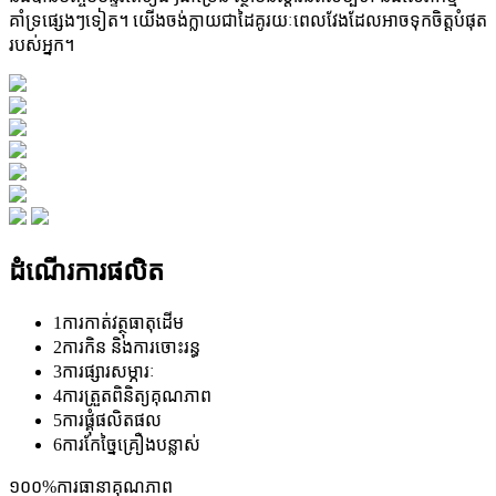
គាំទ្រផ្សេងៗទៀត។ យើងចង់ក្លាយជាដៃគូរយៈពេលវែងដែលអាចទុកចិត្តបំផុត
របស់អ្នក។
ដំណើរការផលិត
1
ការកាត់វត្ថុធាតុដើម
2
ការកិន និងការចោះរន្ធ
3
ការផ្សារសម្ភារៈ
4
ការត្រួតពិនិត្យគុណភាព
5
ការផ្គុំផលិតផល
6
ការកែច្នៃគ្រឿងបន្លាស់
១០០%
ការធានាគុណភាព