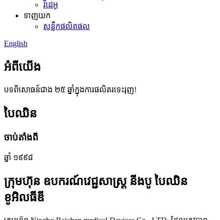
វីដេអូ
ទាញយក
សន្លឹកផលិតផល
English
អំពីយើង
បទពិសោធន៍ជាង ២៥ ឆ្នាំក្នុងការផលិតរទេះរុញ!
បៃឈិន
ចាប់តាំងពី
ឆ្នាំ ១៩៩៨
ក្រុមហ៊ុន ឧបករណ៍វេជ្ជសាស្ត្រ នីងបូ បៃឈិន
ខូអិលធីឌី