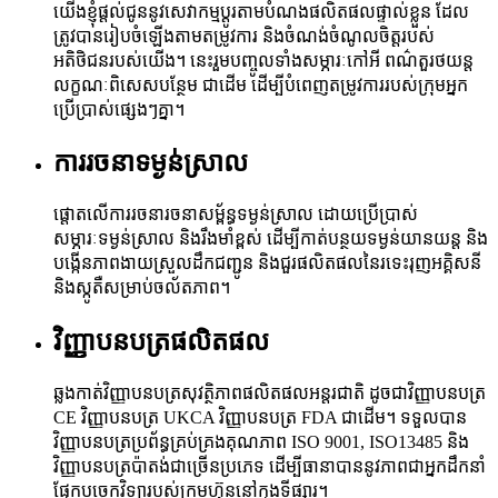
យើងខ្ញុំផ្តល់ជូននូវសេវាកម្មប្ដូរតាមបំណងផលិតផលផ្ទាល់ខ្លួន ដែល
ត្រូវបានរៀបចំឡើងតាមតម្រូវការ និងចំណង់ចំណូលចិត្តរបស់
អតិថិជនរបស់យើង។ នេះរួមបញ្ចូលទាំងសម្ភារៈកៅអី ពណ៌តួរថយន្ត
លក្ខណៈពិសេសបន្ថែម ជាដើម ដើម្បីបំពេញតម្រូវការរបស់ក្រុមអ្នក
ប្រើប្រាស់ផ្សេងៗគ្នា។
ការរចនាទម្ងន់ស្រាល
ផ្តោតលើការរចនារចនាសម្ព័ន្ធទម្ងន់ស្រាល ដោយប្រើប្រាស់
សម្ភារៈទម្ងន់ស្រាល និងរឹងមាំខ្ពស់ ដើម្បីកាត់បន្ថយទម្ងន់យានយន្ត និង
បង្កើនភាពងាយស្រួលដឹកជញ្ជូន និងជួរផលិតផលនៃរទេះរុញអគ្គិសនី
និងស្កូតឺសម្រាប់ចល័តភាព។
វិញ្ញាបនបត្រផលិតផល
ឆ្លងកាត់វិញ្ញាបនបត្រសុវត្ថិភាពផលិតផលអន្តរជាតិ ដូចជាវិញ្ញាបនបត្រ
CE វិញ្ញាបនបត្រ UKCA វិញ្ញាបនបត្រ FDA ​​ជាដើម។ ទទួលបាន
វិញ្ញាបនបត្រប្រព័ន្ធគ្រប់គ្រងគុណភាព ISO 9001, ISO13485 និង
វិញ្ញាបនបត្រប៉ាតង់ជាច្រើនប្រភេទ ដើម្បីធានាបាននូវភាពជាអ្នកដឹកនាំ
ផ្នែកបច្ចេកវិទ្យារបស់ក្រុមហ៊ុននៅក្នុងទីផ្សារ។