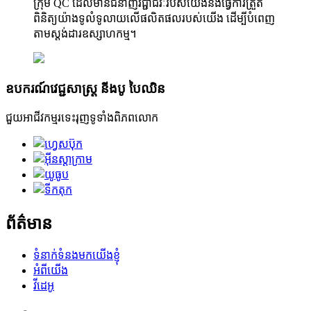
ក្រុម QC ដែលមានជំនាញវិជ្ជាជីវៈរបស់យើងនឹងធ្វើការត្រួត
ពិនិត្យយ៉ាងទូលំទូលាយលើផលិតផលរបស់យើង ដើម្បីបំពេញ
តាមស្តង់ដារឧស្សាហកម្ម។
ឧបករណ៍វេជ្ជសាស្ត្រ នីងបូ បៃឈិន
ជួយអាជីវកម្មរទេះរុញទូទាំងពិភពលោក
ព័ត៌មាន
ទំនាក់ទំនងមកយើងខ្ញុំ
អំពីយើង
វីដេអូ