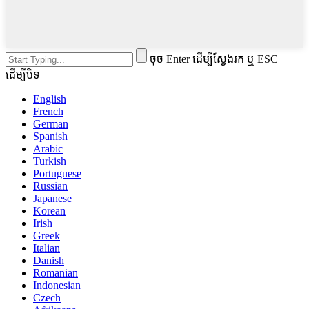
ចុច Enter ដើម្បីស្វែងរក ឬ ESC
ដើម្បីបិទ
English
French
German
Spanish
Arabic
Turkish
Portuguese
Russian
Japanese
Korean
Irish
Greek
Italian
Danish
Romanian
Indonesian
Czech