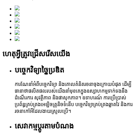
ហេតុអ្វីត្រូវជ្រើសរើសយើង
បច្ចេកវិទ្យាច្នៃប្រឌិត
ការណែនាំអំពីបច្ចេកវិទ្យា និងគោលគំនិតរចនាចុងក្រោយបំផុត ដើម្បី
ធានាថាផលិតផលរបស់យើងនាំមុខគេក្នុងឧស្សាហកម្មទាក់ទងនឹង
ដំណើរការ សុវត្ថិភាព និងផាសុកភាព។ ឧទាហរណ៍ ការប្រើប្រាស់
ប្រព័ន្ធគ្រប់គ្រងអេឡិចត្រូនិចទំនើប បច្ចេកវិទ្យាគ្រប់គ្រងឆ្លាតវៃ និងការ
រចនាកៅអីដែលងាយស្រួលប្រើ។
សេវាកម្មប្ដូរតាមបំណង