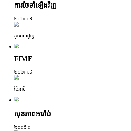
ការថែទាំឡើងវិញ
២០២៣.៩
ឌូសេលដូហ្វ
FIME
២០២៣.៩
ម៉ៃអាមី
សុខភាពអារ៉ាប់
២០១៥.១