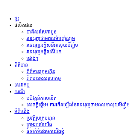
ផ្ទះ
ផលិតផល
ជាតិសរសៃកាបូន
រទេះរុញថាមពលម៉ាញ៉េស្យូម
រទេះរុញអគ្គិសនីអាលុយមីញ៉ូម
រទេះរុញអគ្គិសនីដែក
ផ្សេងៗ
ព័ត៌មាន
ព័ត៌មានក្រុមហ៊ុន
ព័ត៌មានឧស្សាហកម្ម
សេវាកម្ម
ករណី
បដិវត្តន៍​ការ​ចល័ត​
សេចក្តីផ្តើម៖ ការកើនឡើងនៃរទេះរុញថាមពលអាលុយមីញ៉ូម
អំពីយើង
ប្រវត្តិរូបក្រុមហ៊ុន
ក្រុមរបស់យើង
ទំនាក់ទំនងមកយើងខ្ញុំ