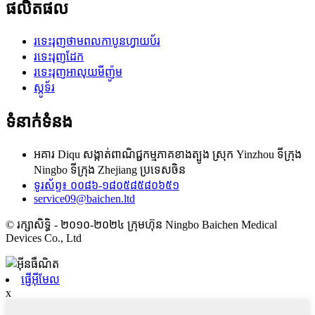
ផលិតផល
រទេះរុញថាមពលកាបូនហ្វាយប័រ
រទេះរុញដែក
រទេះរុញអាលុយមីញ៉ូម
ស្កូទ័រ
ទំនាក់ទំនង
អគារ Diqu សង្កាត់ពាណិជ្ជកម្មភាគខាងត្បូង ស្រុក Yinzhou ទីក្រុង
Ningbo ទីក្រុង Zhejiang ប្រទេសចិន
ទូរស័ព្ទ៖ ០០៨៦-១៨០៥៨៥៨០៦៥១
service09@baichen.ltd
© រក្សាសិទ្ធិ - ២០១០-២០២៤ ក្រុមហ៊ុន Ningbo Baichen Medical
Devices Co., Ltd
ផ្ញើអ៊ីមែល
x