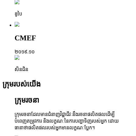
ឌូបៃ
CMEF
២០១៩.១០
សិនជិន
ក្រុមរបស់យើង
ក្រុមរចនា
ក្រុមរចនាដែលមានជំនាញវិជ្ជាជីវៈនឹងរចនាផលិតផលដើម្បី
បំពេញតម្រូវការ និងលក្ខណៈនៃការបញ្ជាទិញរបស់អ្នក ដោយ
ធានាថាផលិតផលរបស់អ្នកមានលក្ខណៈប្លែក។