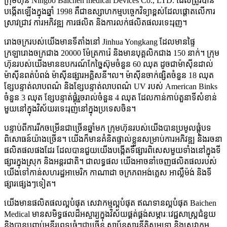
ក្រុមហ៊ុន Ningbo Baichen medical Devices Co., LTD. ដែលត្រូវបាន
បង្កើតឡើងក្នុងឆ្នាំ 1998 គឺជាឧស្សាហកម្មបច្ចេកវិទ្យាខ្ពស់ដែលផ្តោតលើការ
ស្រាវជ្រាវ ការអភិវឌ្ឍ ការផលិត និងការលក់ផលិតផលរទេះរុញ។
រោងចក្ររបស់យើងមានទីតាំងនៅ Jinhua Yongkang ដែលមានផ្ទៃ
ក្រឡារោងចក្រជាង 20000 ម៉ែត្រការ៉េ និងមានបុគ្គលិកជាង 150 នាក់។ ក្រុម
ហ៊ុនរបស់យើងមានឧបករណ៍កែច្នៃស៊ុមចំនួន 60 ឈុត ដូចជាម៉ាស៊ីនដាល់
ម៉ាស៊ីនពត់បំពង់ ម៉ាស៊ីនផ្សារអគ្គិសនី។ល។ ម៉ាស៊ីនចាក់ផ្សិតចំនួន 18 ឈុត
ខ្សែបន្ទាត់លាបពណ៌ និងខ្សែបន្ទាត់លាបពណ៌ UV របស់ American Binks
ចំនួន 3 ឈុត ខ្សែបន្ទាត់ផ្គុំរួចរាល់ចំនួន 4 ឈុត ដែលកាន់កាប់តួនាទីសំខាន់
មួយនៅក្នុងវិស័យរទេះរុញនៅក្នុងប្រទេសចិន។
បន្ទាប់ពីការរីកចម្រើនជាច្រើនឆ្នាំមក ក្រុមហ៊ុនរបស់យើងបានប្រមូលផ្តុំបទ
ពិសោធន៍យ៉ាងច្រើន។ យើងក៏មានគំនិតផ្ទាល់ខ្លួនសម្រាប់ការអភិវឌ្ឍ និងរចនា
ផលិតផលផងដែរ ដែលបានជួយយើងបង្កើតទីផ្សារពិសេសមួយទាំងនៅក្នុងទី
ផ្សារក្នុងស្រុក និងអន្តរជាតិ។ ជាលទ្ធផល យើងអាចនាំចេញផលិតផលរបស់
យើងទៅកាន់សហរដ្ឋអាមេរិក កាណាដា ចក្រភពអង់គ្លេស អាល្លឺម៉ង់ និងទី
ផ្សារផ្សេងៗទៀត។
យើងមានផលិតផលល្អបំផុត សេវាកម្មល្អបំផុត ឥណទានល្អបំផុត Baichen
Medical មានសមិទ្ធផលដ៏អស្ចារ្យក្នុងវិស័យផ្គត់ផ្គង់សម្ភារៈវេជ្ជសាស្ត្រជំនួយ
និងបានបញ្ចប់មន្ទីរពេទ្យធំៗជាច្រើន ស្ថាប័នស្តារនីតិសម្បទា និងសេវាកម្ម