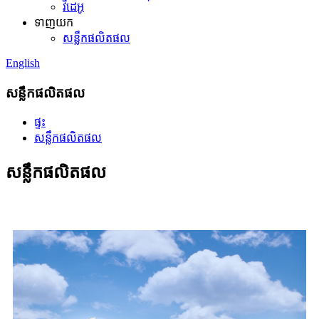
វីដេអូ
ទាញយក
សន្លឹកផលិតផល
English
សន្លឹកផលិតផល
ផ្ទះ
សន្លឹកផលិតផល
សន្លឹកផលិតផល