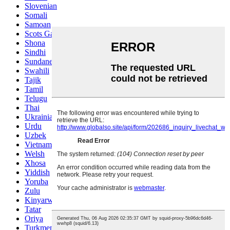
Slovenian
Somali
Samoan
Scots Gaelic
Shona
Sindhi
Sundanese
Swahili
Tajik
Tamil
Telugu
Thai
Ukrainian
Urdu
Uzbek
Vietnamese
Welsh
Xhosa
Yiddish
Yoruba
Zulu
Kinyarwanda
Tatar
Oriya
Turkmen