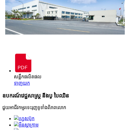
សន្លឹកផលិតផល
ទាញយក
ឧបករណ៍វេជ្ជសាស្ត្រ នីងបូ បៃឈិន
ជួយអាជីវកម្មរទេះរុញទូទាំងពិភពលោក