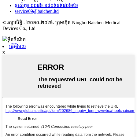
ទូរស័ព្ទ៖ ០០៨៦-១៨០៥៨៥៨០៦៥១
service09@baichen.ltd
© រក្សាសិទ្ធិ - ២០១០-២០២៤ ក្រុមហ៊ុន Ningbo Baichen Medical
Devices Co., Ltd
ផ្ញើអ៊ីមែល
x