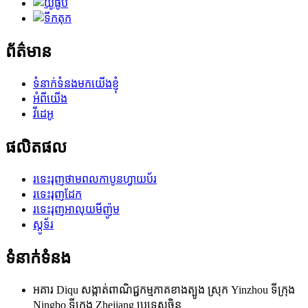
ព័ត៌មាន
ទំនាក់ទំនងមកយើងខ្ញុំ
អំពីយើង
វីដេអូ
ផលិតផល
រទេះរុញថាមពលកាបូនហ្វាយប័រ
រទេះរុញដែក
រទេះរុញអាលុយមីញ៉ូម
ស្កូទ័រ
ទំនាក់ទំនង
អគារ Diqu សង្កាត់ពាណិជ្ជកម្មភាគខាងត្បូង ស្រុក Yinzhou ទីក្រុង
Ningbo ទីក្រុង Zhejiang ប្រទេសចិន