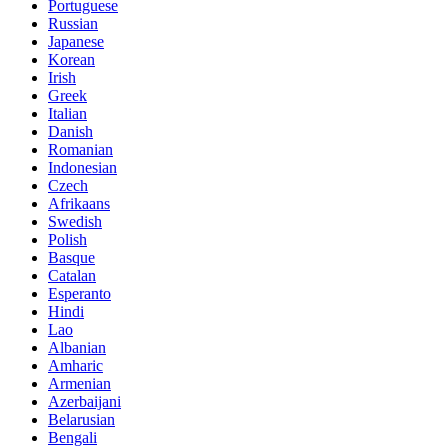
Portuguese
Russian
Japanese
Korean
Irish
Greek
Italian
Danish
Romanian
Indonesian
Czech
Afrikaans
Swedish
Polish
Basque
Catalan
Esperanto
Hindi
Lao
Albanian
Amharic
Armenian
Azerbaijani
Belarusian
Bengali