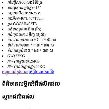
កាំបង្វិល៖
60 សង់ទីម៉ែត្រ
សមត្ថភាពឡើងភ្នំ៖
≤13°
ចម្ងាយបើកបរ:
20-25 គ
កៅអី៖
W46*L46*T7cm
ខ្នង៖
W43*H40*T3
កង់ខាងមុខ៖
8 អ៊ីញ (រឹង)
កង់ក្រោយ៖
12 អ៊ីញ (ខ្យល់)
ទំហំ (លាត)៖
១១០ * ៦៣ * ៩៦ ស
ទំហំ (បត់)៖
៦៣ * ៣៧ * ៧៥ ស
ទំហំវេចខ្ចប់៖
៦៨ * ៤៨ * ៨៣ ស
GW៖
33KG
NW (ជាមួយថ្ម):
26KG
NW (ដោយគ្មានថ្ម)៖
24KG
បញ្ចូលទៅក្នុងរទេះ
ផ្ញើអ៊ីមែលមកយើង
ព័ត៌មានលម្អិតអំពីផលិតផល
ស្លាកផលិតផល