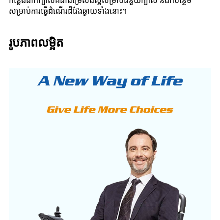
កន្លែងដាក់ក្បាលគឺជាជម្រើសដ៏ល្អសម្រាប់ជំនួយក្បាល និងកបន្ថែម
សម្រាប់ការធ្វើដំណើរដ៏វែងឆ្ងាយទាំងនោះ។
រូបភាពលម្អិត