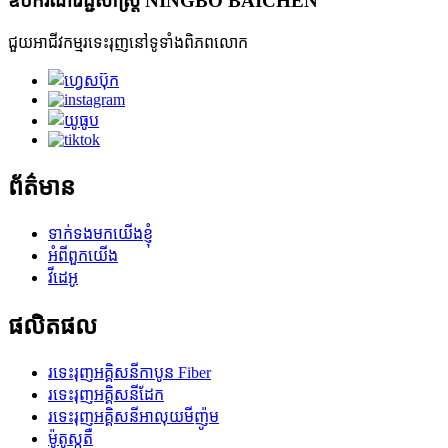
ឧបករណ៍វេជ្ជសាស្ត្រ NINGBO BAICHEN
ជួយអាជីវកម្មរទេះរុញនៅទូទាំងពិភពលោក
ព័ត៌មាន
ទាក់ទងមកយើងខ្ញុំ
អំពីពួកយើង
វីដេអូ
ផលិតផល
រទេះរុញអគ្គិសនីកាបូន Fiber
រទេះរុញអគ្គិសនីដែក
រទេះរុញអគ្គិសនីអាលុយមីញ៉ូម
ម៉ូតូស្កូតឺ