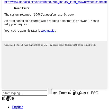
ចុច Enter ដើម្បីស្វែងរក ឬ ESC
ដើម្បីបិទ
English