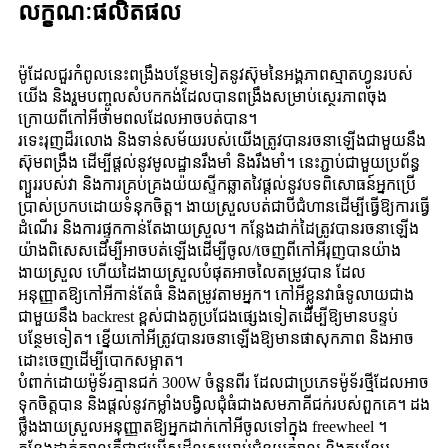
លក្ខណៈផលិតផល
ម៉ូដែលជួរកំពូលនេះពង្រឹងបន្ថែមទៀតនូវស៊ុមនៃអង្គភាពស្មាតហ្វូនរបស់
យើង និងរួមបញ្ចូលសំបកកង់ដែលបានពង្រឹងសម្រាប់ស្ថេរភាពចុង
ក្រោយពីកៅអីថាមពលដែលអាចបត់បាន។
រទេះរុញដ៏រលោង និងទាន់សម័យរបស់យើងត្រូវបានរចនាឡើងជាមួយនឹង
ស៊ុមពង្រឹង ដើម្បីផ្តល់នូវមូលដ្ឋានរឹងមាំ និងរឹងមាំ។ នេះភ្ជាប់ជាមួយប្រព័ន្ធ
ព្យួររបស់វា និងការគ្រប់គ្រងយ៉យស្ទីកឆ្លាតវៃផ្តល់នូវបទពិសោធន៍អ្នកប្រើ
ប្រាស់ប្រកបដោយទំនុកចិត្ត។ ងាយស្រួលបត់ជាបីជំហានដើម្បីធ្វើឱ្យការធ្វើ
ដំណើរ និងការផ្ទុកកាន់តែងាយស្រួល។ កន្លែងដាក់ដៃត្រូវបានរចនាឡើង
យ៉ាងពិសេសដើម្បីអាចបត់ឡើងដើម្បីចូល/ចេញពីកៅអីរុញបានយ៉ាង
ងាយស្រួល ហើយដៃងាយស្រួលបំផុតអាចលៃតម្រូវបាន ដែល
អនុញ្ញាតឱ្យកៅអីកាន់តែធំ និងតម្រូវតាមអ្នក។ កៅអីខ្លួនវាធំទូលាយជាង
ជាមួយនឹង backrest ខ្ពស់ជាងគូប្រជែងផ្សេងទៀតដើម្បីឱ្យមានបន្ទប់
បន្ថែមទៀត។ ខ្នើយ​កៅ​អី​ត្រូវ​បាន​រចនា​ឡើង​ឱ្យ​មាន​ផាសុកភាព និង​អាច​
ដោះ​ចេញ​ដើម្បី​បោក​សម្អាត។
បំពាក់ដោយម៉ូទ័រគ្មានជក់ 300W ចំនួនពីរ ដែលជាប្រភេទម៉ូទ័រថ្មីដែលអាច
ទុកចិត្តបាន និងផ្តល់នូវកម្លាំងបង្វិលជុំធំជាងសមភាគីជក់របស់ពួកគេ។ ដង
ថ្លឹងងាយស្រួលអនុញ្ញាតឱ្យអ្នកដាក់កៅអីចូលទៅក្នុង freewheel ។