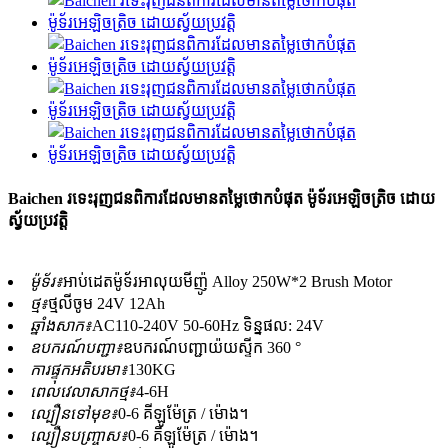
Baichen រទេះរុញជនពិការដែលមានតម្លៃថោកបំផុត ម៉ូទ័រអេឡិចត្រិច ដោយ
ស្វ័យប្រវត្តិ
ម៉ូទ័រ៖
អាប់ដេត​ម៉ូទ័រ​អាលុយមីញ៉ូ Alloy 250W*2 Brush Motor
ថ្ម៖
ថ្មលីចូម 24V 12Ah
ឆ្នាំងសាក៖
AC110-240V 50-60Hz ទិន្នផល: 24V
ឧបករណ៍បញ្ជា៖
ឧបករណ៍បញ្ជាយ៉យស្ទីក 360 °
ការផ្ទុកអតិបរមា៖
130KG
ពេលវេលាសាកថ្ម៖
4-6H
ល្បឿនទៅមុខ៖
0-6 គីឡូម៉ែត្រ / ម៉ោង។
ល្បឿនបញ្ច្រាស៖
0-6 គីឡូម៉ែត្រ / ម៉ោង។