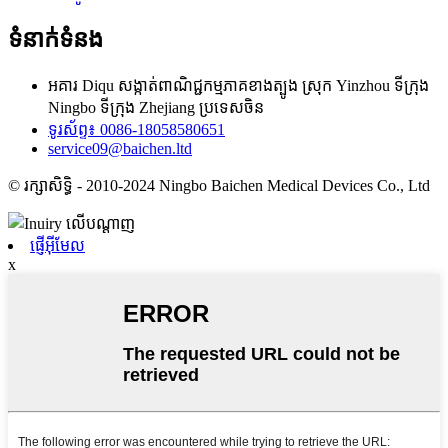
ទំនាក់ទំនង
អគារ Diqu សង្កាត់ពាណិជ្ជកម្មភាគខាងត្បូង ស្រុក Yinzhou ទីក្រុង
Ningbo ទីក្រុង Zhejiang ប្រទេសចិន
ទូរស័ព្ទ៖ 0086-18058580651
service09@baichen.ltd
© រក្សាសិទ្ធិ - 2010-2024 Ningbo Baichen Medical Devices Co., Ltd
ផ្ញើអ៊ីមែល
x