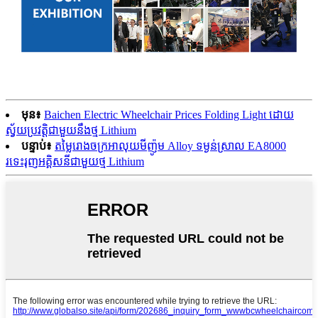
មុន៖
Baichen Electric Wheelchair Prices Folding Light ដោយ
ស្វ័យប្រវត្តិជាមួយនឹងថ្ម Lithium
បន្ទាប់៖
តម្លៃរោងចក្រអាលុយមីញ៉ូម Alloy ទម្ងន់ស្រាល EA8000
រទេះរុញអគ្គិសនីជាមួយថ្ម Lithium