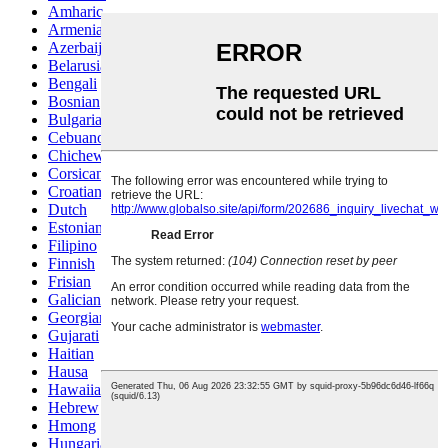
Amharic
Armenian
Azerbaijani
Belarusian
Bengali
Bosnian
Bulgarian
Cebuano
Chichewa
Corsican
Croatian
Dutch
Estonian
Filipino
Finnish
Frisian
Galician
Georgian
Gujarati
Haitian
Hausa
Hawaiian
Hebrew
Hmong
Hungarian