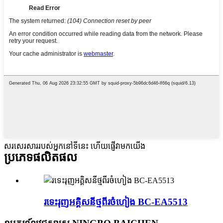
សរសេរសាររបស់អ្នកនៅទីនេះ ហើយផ្ញើវាមកយើង
ប្រភេទផលិតផល
រទេះរុញអគ្គិសនីថ្មពីរចំហៀង BC-EA5513