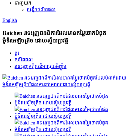
ទាញយក
សន្លឹកផលិតផល
English
Baichen រទេះរុញជនពិការដែលមានតម្លៃថោកបំផុត
ម៉ូទ័រអេឡិចត្រិច ដោយស្វ័យប្រវត្តិ
ផ្ទះ
ផលិតផល
រទេះរុញអគ្គិសនីអាលុយមីញ៉ូម