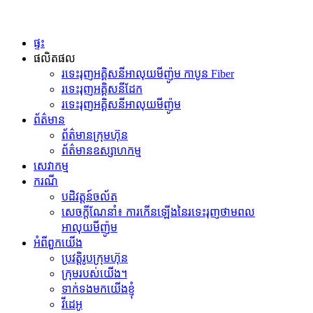
ផ្ទះ
ផលិតផល
រទេះរុញអគ្គិសនីអាលុយមីញ៉ូម កាបូន Fiber
រទេះរុញអគ្គិសនីដែក
រទេះរុញអគ្គិសនីអាលុយមីញ៉ូម
ព័ត៌មាន
ព័ត៌មានក្រុមហ៊ុន
ព័ត៌មានឧស្សាហកម្ម
សេវាកម្ម
ករណី
បដិវត្តន៍ចល័ត
សេចក្តីណែនាំ៖ ការកើនឡើងនៃរទេះរុញថាមពល
អាលុយមីញ៉ូម
អំពីពួកយើង
ប្រវត្តិរូបក្រុមហ៊ុន
ក្រុមរបស់យើង។
ទាក់ទងមកយើងខ្ញុំ
វីដេអូ